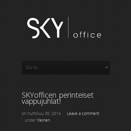
SKYofficen perinteiset
vappujuhlat!
on huhtikuu 30, 2014
Leave a comment
under
Yleinen