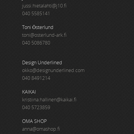
jussi.hietalahti@j10.fi
040 5585141
Toni Österlund
toni@osterlund-ark.fi
040 5086780
Design Underlined
okko@designunderlined.com
040 8491214
KAIKAI
kristiina.hallinen@kaikai.fi
040 5723859
OMA SHOP
anna@omashop.fi