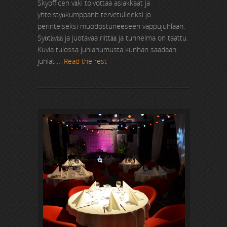
Skyofficen väki toivottaa asiakkaat ja
yhteistyökumppanit tervetulleeksi jo
perinteiseksi muodostuneeseen vappujuhlaan.
Syötävää ja juotavaa riittää ja tunnelma on taattu.
Kuvia tulossa juhlahumusta kunhan saadaan
juhlat …
Read the rest