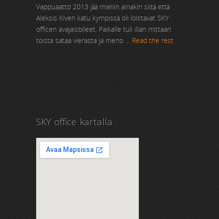
Vappuaatto 2013 jää mieliin ainakin siitä että
Aleksis Kiven katu kympissä oli loistavat SKY
officen avajaisbileet. Paikalle tuli illan mittaan
toista sataa vierasta ja meno …
Read the rest
SKY office kartalla