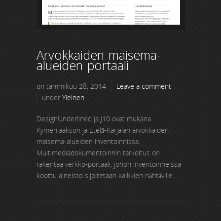
Arvokkaiden maisema-
alueiden portaali
on tammikuu 28, 2014
Leave a comment
under
Yleinen
DesignUnderlined ja J10 ovat mukana
Kymenlaakson ja Etelä-Karjalan arvokkaiden
maisema-alueiden inventoinnissa.
Multimediadokumentoinnin tarkoitus on
rakentaa verkko-portaali, johon inventoinneissa
koottu aineisto sijoitetaan kaikkien nähtäville.