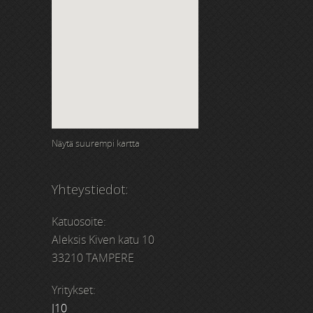
Näytä suurempi kartta
Yhteystiedot:
Katuosoite:
Aleksis Kiven katu 10
33210 TAMPERE
Yritykset:
J10