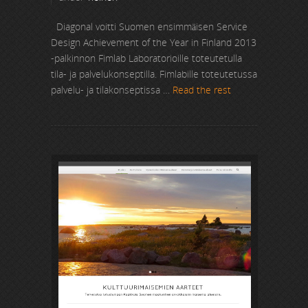
Diagonal voitti Suomen ensimmäisen Service
Design Achievement of the Year in Finland 2013
-palkinnon Fimlab Laboratorioille toteutetulla
tila- ja palvelukonseptilla. Fimlabille toteutetussa
palvelu- ja tilakonseptissa …
Read the rest