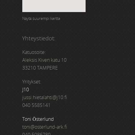
Näytä suurempi kartta
Yhteystiedot:
Katuosoite:
Aleksis Kiven katu 10
33210 TAMPERE
Yritykset:
J10
jussi.hietalahti@j10.fi
040 5585141
Toni Österlund
toni@osterlund-ark.fi
040 5086780