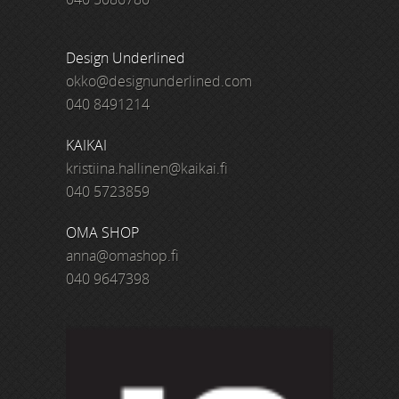
Design Underlined
okko@designunderlined.com
040 8491214
KAIKAI
kristiina.hallinen@kaikai.fi
040 5723859
OMA SHOP
anna@omashop.fi
040 9647398